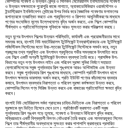
কোম্পানির গবেষণা ও উন্নয়ন কেন্দ্র ও সিলিকন মেটেরিয়ালস ইনস্টিটিউটের গবেষণা
ও উন্নয়ন সক্ষমতাকে পুরোপুরি কাজে লাগাতে, অ্যাকাডেমিকিয়ান ওয়ার্কস্টেশন ও
ইন্ডাস্ট্রিয়াল ইনকিউবেশন সেন্টারের উপর নির্ভর করে বৈজ্ঞানিক গবেষণার ফলাফলের
রূপান্তরকে ত্বরান্বিত করতে এবং প্রযুক্তিগত ও শিল্পগত আধুনিকীকরণের মাধ্যমে
পণ্যের সংযোজিত মূল্যে উল্লেখযোগ্য বৃদ্ধি অর্জন করতে, এবং শিল্পে কোম্পানির
শীর্ষস্থান ও প্রতিযোগিতামূলক সুবিধাকে আরও সুসংহত করার পরিকল্পনা করছে।
নতুন যুগের উৎপাদন শিল্পের উন্নয়ন পরিস্থিতি, কার্যাবলী এবং প্রয়োজনীয়তার সাথে
সমন্বয় করে, হাংপাই নিউ ম্যাটেরিয়ালস ইন্টেলিজেন্ট ইনফ্রাস্ট্রাকচার এবং ইন্টেলিজেন্ট
লজিস্টিকস সিস্টেমের মতো উচ্চ-স্তরের ইন্টেলিজেন্ট সিস্টেমকে সমর্থন করে, নতুন
প্রজন্মের তথ্য প্রযুক্তি এবং উৎপাদন প্রযুক্তির গভীর সমন্বয়কে উৎসাহিত করে
এবং শিল্পে একটি অগ্রণী ইন্টেলিজেন্ট উৎপাদন ব্যবস্থা তৈরি করে। প্রাসঙ্গিক উপ-
বিভাগের নতুন পণ্য উৎপাদন লাইন এবং পরিবেশ সুরক্ষা সুবিধা নির্মাণে সহায়তা
ক্লোরোসিলেনের সবুজ পুনর্ব্যবহার শিল্প শৃঙ্খলকে আরও অপ্টিমাইজ এবং উন্নত
করবে। সবুজ পুনর্ব্যবহার শিল্প শৃঙ্খলের মাধ্যমে, কোম্পানি প্রতিটি উৎপাদন ধাপে
উৎপাদন ক্ষমতার ভারসাম্য অর্জন করবে, প্রতি ইউনিট পণ্যের কাঁচামালের ব্যবহার
কমাবে, উৎপাদন ব্যবস্থার নিরাপত্তা ও পরিবেশ সুরক্ষা কর্মক্ষমতা উন্নত করবে,
কোম্পানির সিলেন পণ্য সিরিজ উন্নত করবে এবং বাজারের প্রতিযোগিতা ক্ষমতা বৃদ্ধি
করবে।
হাংপাই নিউ মেটেরিয়ালস সর্বদা গ্রাহকের চাহিদা-ভিত্তিক এবং নিরাপত্তা ও পরিবেশ
সুরক্ষাকে মূল ভিত্তি হিসেবে মেনে চলে। প্রতিষ্ঠানটি ক্রমাগত একটি সবুজ
পুনর্ব্যবহার শিল্প শৃঙ্খল গড়ে তুলছে, গবেষণা ও উন্নয়নে বিনিয়োগ বৃদ্ধি করছে,
সক্রিয়ভাবে একটি বিশ্বব্যাপী বিপণন নেটওয়ার্ক তৈরি করছে এবং সালফারযুক্ত সিলেন
শিল্পে তার শীর্ষস্থানীয় অবস্থানকে সুসংহত করার পাশাপাশি ক্রমান্বয়ে প্রসারিত