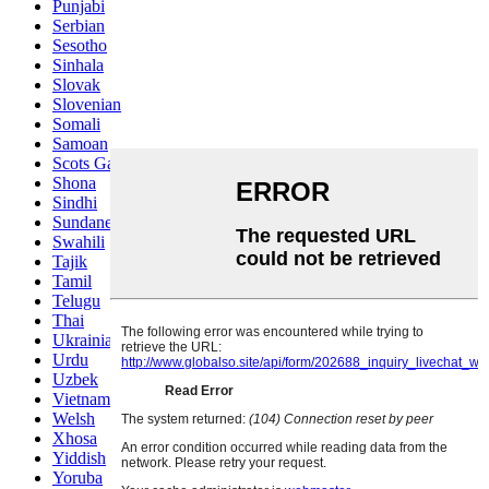
Punjabi
Serbian
Sesotho
Sinhala
Slovak
Slovenian
Somali
Samoan
Scots Gaelic
Shona
Sindhi
Sundanese
Swahili
Tajik
Tamil
Telugu
Thai
Ukrainian
Urdu
Uzbek
Vietnamese
Welsh
Xhosa
Yiddish
Yoruba