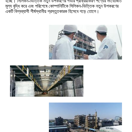
হচ্ছে। সিলিকন-ভিত্তিক নতুন উপকরণের গভীর প্রক্রিয়াকরণ পণ্যের সংযোজিত
মূল্য বৃদ্ধি করে এবং পরিশেষে কোম্পানিটিকে সিলিকন-ভিত্তিক নতুন উপকরণের
একটি বিশ্বব্যাপী শীর্ষস্থানীয় প্রস্তুতকারক হিসেবে গড়ে তোলে।