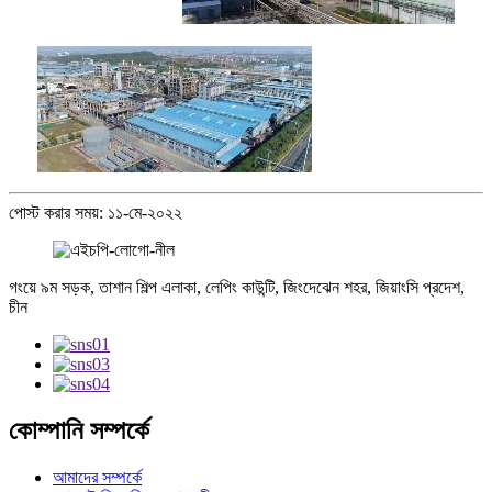
পোস্ট করার সময়: ১১-মে-২০২২
গংয়ে ৯ম সড়ক, তাশান শিল্প এলাকা, লেপিং কাউন্টি, জিংদেঝেন শহর, জিয়াংসি প্রদেশ,
চীন
কোম্পানি সম্পর্কে
আমাদের সম্পর্কে