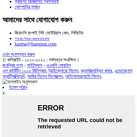
প্রায়শই জিজ্ঞাসিত প্রশ্নাবলী
কোম্পানির সম্মান
আমাদের সাথে যোগাযোগ করুন
জিয়াংসি হুংপাই নিউ মেটেরিয়াল কোং, লিমিটেড
+৮৬-৭৯৮-৬৮৮৫৮৮৮
karma@hungpai.com
এখন অনুসন্ধান করুন
© কপিরাইট - ২০১০-২০২২ : সর্বস্বত্ব সংরক্ষিত।
জনপ্রিয় পণ্য
-
সাইটম্যাপ
-
এএমপি মোবাইল
এল কার্নিটিন ১০০০ মিলিগ্রাম
,
ট্রাইক্লোরো সিলেন
,
অ্যাস্টাক্সান্থিন খাবার
,
এন্ডোজেনাস
অ্যান্টিঅক্সিডেন্ট
,
আর্মার সিলেন সিলোক্সেন
,
আইসোসায়ানাটো সিলেন
,
ইমেল পাঠান
x