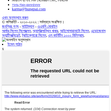
জিয়াংসি হুংপাই নিউ মেটেরিয়াল কোং, লিমিটেড
+৮৬-৭৯৮-৬৮৮৫৮৮৮
karma@hungpai.com
এখন অনুসন্ধান করুন
© কপিরাইট - ২০১০-২০২২ : সর্বস্বত্ব সংরক্ষিত।
জনপ্রিয় পণ্য
-
সাইটম্যাপ
-
এএমপি মোবাইল
আর্মার সিলেন সিলোক্সেন
,
অ্যাস্টাক্সান্থিন খাবার
,
আইসোসায়ানাটো সিলেন
,
এন্ডোজেনাস
অ্যান্টিঅক্সিডেন্ট
,
ট্রাইক্লোরো সিলেন
,
এল কার্নিটিন ১০০০ মিলিগ্রাম
,
ইমেল পাঠান
x