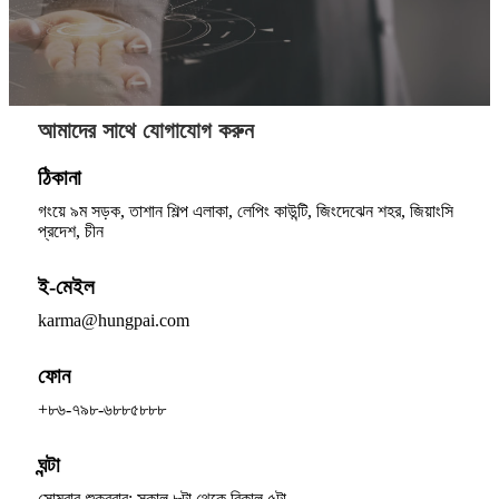
আমাদের সাথে যোগাযোগ করুন
ঠিকানা
গংয়ে ৯ম সড়ক, তাশান শিল্প এলাকা, লেপিং কাউন্টি, জিংদেঝেন শহর, জিয়াংসি
প্রদেশ, চীন
ই-মেইল
karma@hungpai.com
ফোন
+৮৬-৭৯৮-৬৮৮৫৮৮৮
ঘন্টা
সোমবার-শুক্রবার: সকাল ৮টা থেকে বিকাল ৫টা