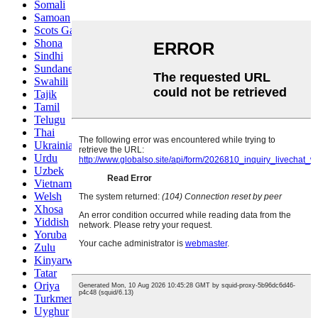
Somali
Samoan
Scots Gaelic
Shona
Sindhi
Sundanese
Swahili
Tajik
Tamil
Telugu
Thai
Ukrainian
Urdu
Uzbek
Vietnamese
Welsh
Xhosa
Yiddish
Yoruba
Zulu
Kinyarwanda
Tatar
Oriya
Turkmen
Uyghur