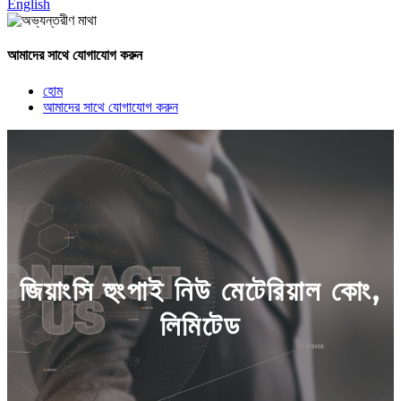
English
আমাদের সাথে যোগাযোগ করুন
হোম
আমাদের সাথে যোগাযোগ করুন
জিয়াংসি হুংপাই নিউ মেটেরিয়াল কোং,
লিমিটেড