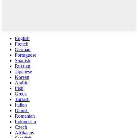
English
French
German
Portuguese
Spanish
Russian
Japanese
Korean
Arabic
Irish
Greek
Turkish
Italian
Danish
Romanian
Indonesian
Czech
Afrikaans