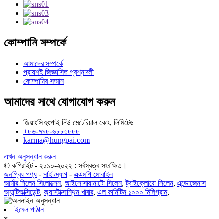
কোম্পানি সম্পর্কে
আমাদের সম্পর্কে
প্রায়শই জিজ্ঞাসিত প্রশ্নাবলী
কোম্পানির সম্মান
আমাদের সাথে যোগাযোগ করুন
জিয়াংসি হুংপাই নিউ মেটেরিয়াল কোং, লিমিটেড
+৮৬-৭৯৮-৬৮৮৫৮৮৮
karma@hungpai.com
এখন অনুসন্ধান করুন
© কপিরাইট - ২০১০-২০২২ : সর্বস্বত্ব সংরক্ষিত।
জনপ্রিয় পণ্য
-
সাইটম্যাপ
-
এএমপি মোবাইল
আর্মার সিলেন সিলোক্সেন
,
আইসোসায়ানাটো সিলেন
,
ট্রাইক্লোরো সিলেন
,
এন্ডোজেনাস
অ্যান্টিঅক্সিডেন্ট
,
অ্যাস্টাক্সান্থিন খাবার
,
এল কার্নিটিন ১০০০ মিলিগ্রাম
,
ইমেল পাঠান
x