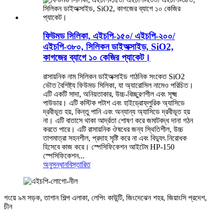
ফিউমড সিলিকা, এইচপি-১৫০/ এইচপি-২০০/
এইচপি-৩৮০, সিলিকন ডাইঅক্সাইড, SiO2,
কাগজের ব্যাগে ১০ কেজির প্যাকেট।
রাসায়নিক নাম সিলিকন ডাইঅক্সাইড গাঠনিক সংকেত SiO2
ভৌত বৈশিষ্ট্য ফিউমড সিলিকা, যা অ্যারোসিল নামেও পরিচিত।
এটি একটি সাদা, অনিয়তাকার, উচ্চ-বিচ্ছুরণশীল এবং সূক্ষ্ম
পাউডার। এটি কস্টিক পটাশ এবং হাইড্রোফ্লুরিক অ্যাসিডে
দ্রবীভূত হয়, কিন্তু পানি এবং অন্যান্য অ্যাসিডে দ্রবীভূত হয়
না। এটি বাতাসে থাকা আর্দ্রতা শোষণ করে জমাটবদ্ধ দানা গঠন
করতে পারে। এটি রাসায়নিক ঔষধের জন্য স্থিতিশীল, উচ্চ
তাপমাত্রা সহনশীল, প্রদাহ সৃষ্টি করে না এবং বিদ্যুৎ নিরোধক
হিসেবে কাজ করে। স্পেসিফিকেশন আইটেম HP-150
স্পেসিফিকেশন...
অনুসন্ধান
বিস্তারিত
গংয়ে ৯ম সড়ক, তাশান শিল্প এলাকা, লেপিং কাউন্টি, জিংদেঝেন শহর, জিয়াংসি প্রদেশ,
চীন