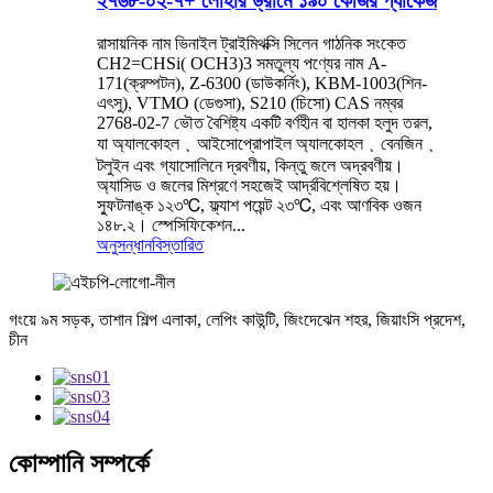
২৭৬৮-০২-৭+ লোহার ড্রামে ১৯০ কেজির প্যাকেজ
রাসায়নিক নাম ভিনাইল ট্রাইমিথক্সি সিলেন গাঠনিক সংকেত
CH2=CHSi( OCH3)3 সমতুল্য পণ্যের নাম A-
171(ক্রম্পটন), Z-6300 (ডাউকর্নিং), KBM-1003(শিন-
এৎসু), VTMO (ডেগুসা), S210 (চিসো) CAS নম্বর
2768-02-7 ভৌত বৈশিষ্ট্য একটি বর্ণহীন বা হালকা হলুদ তরল,
যা অ্যালকোহল﹑আইসোপ্রোপাইল অ্যালকোহল﹑বেনজিন﹑
টলুইন এবং গ্যাসোলিনে দ্রবণীয়, কিন্তু জলে অদ্রবণীয়।
অ্যাসিড ও জলের মিশ্রণে সহজেই আর্দ্রবিশ্লেষিত হয়।
স্ফুটনাঙ্ক ১২৩℃, ফ্ল্যাশ পয়েন্ট ২৩℃, এবং আণবিক ওজন
১৪৮.২। স্পেসিফিকেশন...
অনুসন্ধান
বিস্তারিত
গংয়ে ৯ম সড়ক, তাশান শিল্প এলাকা, লেপিং কাউন্টি, জিংদেঝেন শহর, জিয়াংসি প্রদেশ,
চীন
কোম্পানি সম্পর্কে