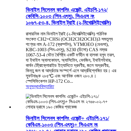
ভিনাইল সিলেনস কাপলিং এজেন্ট, এইচপি-১৭২/
কেবিসি-১০০৩ (শিন-এৎসু), সিএএস নং
১০৬৭-৫৩-৪, ভিনাইল ট্রাই (২-মিথোক্সিইথোক্সি)
রাসায়নিক নাম ভিনাইল ট্রাই (২-মিথোক্সিইথোক্সি) গাঠনিক
সংকেত CH2=CHSi (OCH2CH2OCH3)3 সমতুল্য
পণ্যের নাম A-172 (ক্রম্পটন), VTMOEO (ডেগুসা),
KBC-1003 (শিন-এৎসু), S230 (চিসো) CAS নম্বর
1067-53-4 ভৌত বৈশিষ্ট্য একটি বর্ণহীন বা হালকা হলুদ তরল,
যা ইথাইল অ্যালকোহল, অ্যাসিটোন, বেনজিন, ইথাইলইথার,
কার্বন টেট্রাক্লোরাইড ইত্যাদিতে দ্রবণীয়, জলে অদ্রবণীয়,
কিন্তু জল বা আর্দ্রতার সংস্পর্শে এলে আর্দ্রবিশ্লেষিত হয়। এর
স্ফুটনাঙ্ক ২৮৫℃ এবং আণবিক ওজন ২৮০.৪।
স্পেসিফিকেশন HP-172 Co...
অনুসন্ধান
বিস্তারিত
ভিনাইল সিলেনস কাপলিং এজেন্ট+ এইচপি-১৭১/
কেবিএম-১০০৩ (শিন-এৎসু)+ সিএএস নং