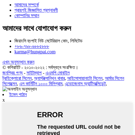
আমাদের সম্পর্কে
প্রায়শই জিজ্ঞাসিত প্রশ্নাবলী
কোম্পানির সম্মান
আমাদের সাথে যোগাযোগ করুন
জিয়াংসি হুংপাই নিউ মেটেরিয়াল কোং, লিমিটেড
+৮৬-৭৯৮-৬৮৮৫৮৮৮
karma@hungpai.com
এখন অনুসন্ধান করুন
© কপিরাইট - ২০১০-২০২২ : সর্বস্বত্ব সংরক্ষিত।
জনপ্রিয় পণ্য
-
সাইটম্যাপ
-
এএমপি মোবাইল
ট্রাইক্লোরো সিলেন
,
অ্যাস্টাক্সান্থিন খাবার
,
আইসোসায়ানাটো সিলেন
,
আর্মার সিলেন
সিলোক্সেন
,
এল কার্নিটিন ১০০০ মিলিগ্রাম
,
এন্ডোজেনাস অ্যান্টিঅক্সিডেন্ট
,
ইমেল পাঠান
x