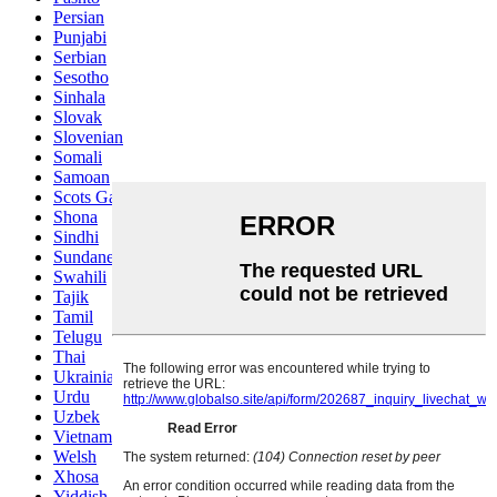
Persian
Punjabi
Serbian
Sesotho
Sinhala
Slovak
Slovenian
Somali
Samoan
Scots Gaelic
Shona
Sindhi
Sundanese
Swahili
Tajik
Tamil
Telugu
Thai
Ukrainian
Urdu
Uzbek
Vietnamese
Welsh
Xhosa
Yiddish