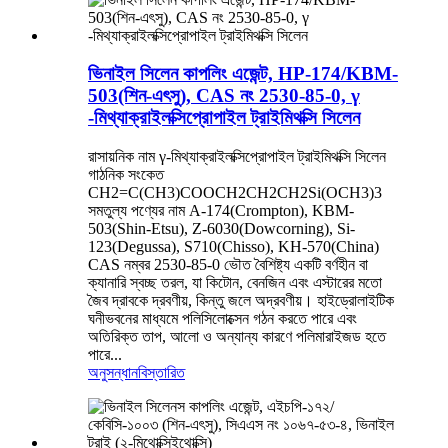
ভিনাইল সিলেন কাপলিং এজেন্ট, HP-174/KBM-
503(শিন-এৎসু), CAS নং 2530-85-0, γ
-মিথ্যাক্রাইলক্সিপ্রোপাইল ট্রাইমিথক্সি সিলেন
রাসায়নিক নাম γ-মিথ্যাক্রাইলক্সিপ্রোপাইল ট্রাইমিথক্সি সিলেন
গাঠনিক সংকেত
CH2=C(CH3)COOCH2CH2CH2Si(OCH3)3
সমতুল্য পণ্যের নাম A-174(Crompton), KBM-
503(Shin-Etsu), Z-6030(Dowcorning), Si-
123(Degussa), S710(Chisso), KH-570(China)
CAS নম্বর 2530-85-0 ভৌত বৈশিষ্ট্য একটি বর্ণহীন বা
ক্যানারি স্বচ্ছ তরল, যা কিটোন, বেনজিন এবং এস্টারের মতো
জৈব দ্রাবকে দ্রবণীয়, কিন্তু জলে অদ্রবণীয়। হাইড্রোলাইটিক
ঘনীভবনের মাধ্যমে পলিসিলোক্সেন গঠন করতে পারে এবং
অতিরিক্ত তাপ, আলো ও অন্যান্য কারণে পলিমারাইজড হতে
পারে...
অনুসন্ধান
বিস্তারিত