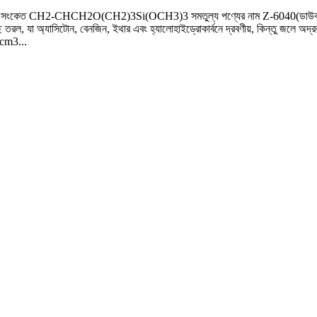
েন গাঠনিক সংকেত CH2-CHCH2O(CH2)3Si(OCH3)3 সমতুল্য পণ্যের নাম Z-6040(ডাউক
তরল, যা অ্যাসিটোন, বেনজিন, ইথার এবং হ্যালোহাইড্রোকার্বনে দ্রবণীয়, কিন্তু জলে অদ্রব
cm3...