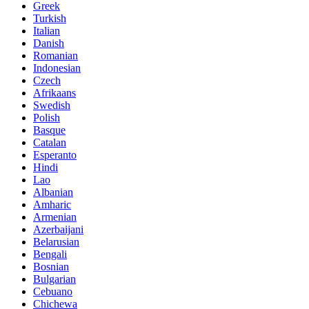
Greek
Turkish
Italian
Danish
Romanian
Indonesian
Czech
Afrikaans
Swedish
Polish
Basque
Catalan
Esperanto
Hindi
Lao
Albanian
Amharic
Armenian
Azerbaijani
Belarusian
Bengali
Bosnian
Bulgarian
Cebuano
Chichewa