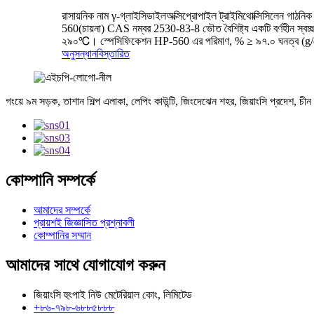
রাসায়নিক নাম γ-গ্লাইসিডাইলঅক্সিপ্রোপাইল ট্রাইমিথোক্সিসিল
560(চায়না) CAS নম্বর 2530-83-8 ভৌত বৈশিষ্ট্য একটি বর্ণহীন স্বচ্ছ 
২৯০℃। স্পেসিফিকেশন HP-560 এর পরিমাণ, % ≥ ৯৭.০ ঘনত্ব (g/
অনুসন্ধান
বিস্তারিত
গংয়ে ৯ম সড়ক, তাশান শিল্প এলাকা, লেপিং কাউন্টি, জিংদেঝেন শহর, জিয়াংসি প্রদেশ, চীন
কোম্পানি সম্পর্কে
আমাদের সম্পর্কে
প্রায়শই জিজ্ঞাসিত প্রশ্নাবলী
কোম্পানির সম্মান
আমাদের সাথে যোগাযোগ করুন
জিয়াংসি হুংপাই নিউ মেটেরিয়াল কোং, লিমিটেড
+৮৬-৭৯৮-৬৮৮৫৮৮৮