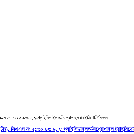
চীন), সিএএস নং ২৫৩০-৮৩-৮, γ-গ্লাইসিডাইলঅক্সিপ্রোপাইল ট্রাইমিথোক