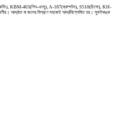
র্নিং), KBM-403(শিন-এৎসু), A-187(ক্রম্পটন), S510(চিসো), KH-
ণীয়। আর্দ্রতা বা জলের মিশ্রণে সহজেই আর্দ্রবিশ্লেষিত হয়। স্ফুটনাঙ্ক