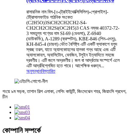
(ট্রাইইথোক্সিসিলিল)-প্রোপাইল]-টেট্রাসালফাইড
রাসায়নিক নাম বিস-[৩-(ট্রাইইথোক্সিসিলিল)-প্রোপাইল]-
টেট্রাসালফাইড গাঠনিক সংকেত
(C2H5O)3SiCH2CH2CH2-S4-
CH2CH2CH2Si(OC2H5)3 CAS নম্বর 40372-72-
3 সমতুল্য পণ্যের নাম SI-69 (ডেগুসা), Z-6940
(ডাউকর্নিং), A-1289 (ক্রম্পটন), KBE-846 (শিন-এৎসু),
KH-845-4 (চায়না) ভৌত বৈশিষ্ট্য এটি একটি ফ্যাকাশে হলুদ
স্বচ্ছ তরল, যাতে অ্যালকোহলের হালকা গন্ধ আছে এবং এটি
অ্যালকোহল, অ্যাসিটোন, বেনজিন, টলুইন ইত্যাদিতে সহজে
দ্রবণীয়। এটি জলে অদ্রবণীয়। জল বা আর্দ্রতার সংস্পর্শে এলে
এটি আর্দ্রবিশ্লেষিত হতে পারে। আপেক্ষিক গুরুত্ব...
অনুসন্ধান
বিস্তারিত
গংয়ে ৯ম সড়ক, তাশান শিল্প এলাকা, লেপিং কাউন্টি, জিংদেঝেন শহর, জিয়াংসি প্রদেশ,
চীন
কোম্পানি সম্পর্কে