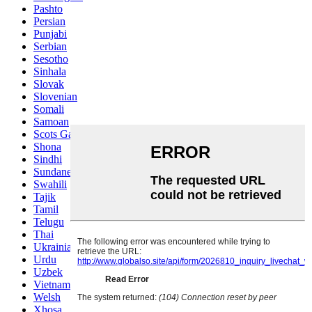
Pashto
Persian
Punjabi
Serbian
Sesotho
Sinhala
Slovak
Slovenian
Somali
Samoan
Scots Gaelic
Shona
Sindhi
Sundanese
Swahili
Tajik
Tamil
Telugu
Thai
Ukrainian
Urdu
Uzbek
Vietnamese
Welsh
Xhosa