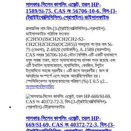
সালফার-সিলেন কাপলিং এজেন্ট, তরল HP-
1589/Si-75, CAS নং 56706-10-6, বিস-[3-
(ট্রাইইথোক্সিসিলিল)-প্রোপাইল]-ডাইসালফাইড
রাসায়নিক নাম বিস-[3-(ট্রাইইথোক্সিসিলিল)-প্রোপাইল]-
ডাইসালফাইড গাঠনিক সংকেত
(C2H5O)3SiCH2CH2CH2-S2-
CH2CH2CH2Si(OC2H5)3 সমতুল্য পণ্যের নাম Si-
75 (ডেগুসা), Z-6920 (ডাউকর্নিং), A-1589 (ক্রম্পটন)
CAS নম্বর 56706-10-6 ভৌত বৈশিষ্ট্য এটি একটি ফ্যাকাশে
হলুদ স্বচ্ছ তরল, যাতে অ্যালকোহলের হালকা গন্ধ রয়েছে এবং
এটি ইথাইল অ্যালকোহল, অ্যাসিটোন, বেনজিন, টলুইন
ইত্যাদিতে সহজে দ্রবণীয়। এটি জলে অদ্রবণীয়। জল বা
আর্দ্রতার সংস্পর্শে এলে সহজে আর্দ্রবিশ্লেষিত হয়।
স্পেসিফিকেশন অ্যালকোহলের পরিমাণ (%) £ 0.5 γ2...
অনুসন্ধান
বিস্তারিত
সালফার-সিলেন কাপলিং এজেন্ট, তরল HP-
669/SI-69, CAS নং 40372-72-3, বিস-[3-