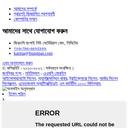
আমাদের সম্পর্কে
প্রায়শই জিজ্ঞাসিত প্রশ্নাবলী
কোম্পানির সম্মান
আমাদের সাথে যোগাযোগ করুন
জিয়াংসি হুংপাই নিউ মেটেরিয়াল কোং, লিমিটেড
+৮৬-৭৯৮-৬৮৮৫৮৮৮
karma@hungpai.com
এখন অনুসন্ধান করুন
© কপিরাইট - ২০১০-২০২২ : সর্বস্বত্ব সংরক্ষিত।
জনপ্রিয় পণ্য
-
সাইটম্যাপ
-
এএমপি মোবাইল
আইসোসায়ানাটো সিলেন
,
অ্যাস্টাক্সান্থিন খাবার
,
ট্রাইক্লোরো সিলেন
,
আর্মার সিলেন
সিলোক্সেন
,
এন্ডোজেনাস অ্যান্টিঅক্সিডেন্ট
,
এল কার্নিটিন ১০০০ মিলিগ্রাম
,
ইমেল পাঠান
x