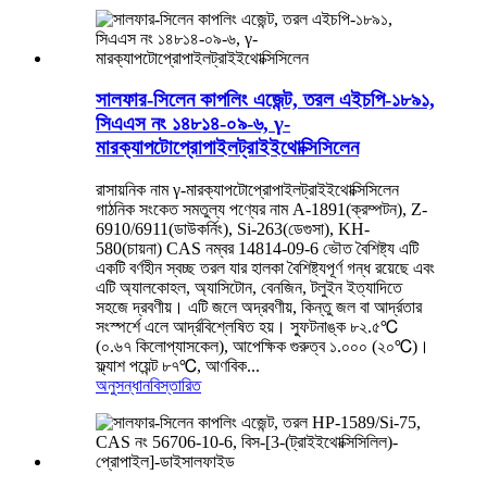
সালফার-সিলেন কাপলিং এজেন্ট, তরল এইচপি-১৮৯১,
সিএএস নং ১৪৮১৪-০৯-৬, γ-
মারক্যাপটোপ্রোপাইলট্রাইইথোক্সিসিলেন
রাসায়নিক নাম γ-মারক্যাপটোপ্রোপাইলট্রাইইথোক্সিসিলেন
গাঠনিক সংকেত সমতুল্য পণ্যের নাম A-1891(ক্রম্পটন), Z-
6910/6911(ডাউকর্নিং), Si-263(ডেগুসা), KH-
580(চায়না) CAS নম্বর 14814-09-6 ভৌত বৈশিষ্ট্য এটি
একটি বর্ণহীন স্বচ্ছ তরল যার হালকা বৈশিষ্ট্যপূর্ণ গন্ধ রয়েছে এবং
এটি অ্যালকোহল, অ্যাসিটোন, বেনজিন, টলুইন ইত্যাদিতে
সহজে দ্রবণীয়। এটি জলে অদ্রবণীয়, কিন্তু জল বা আর্দ্রতার
সংস্পর্শে এলে আর্দ্রবিশ্লেষিত হয়। স্ফুটনাঙ্ক ৮২.৫℃
(০.৬৭ কিলোপ্যাসকেল), আপেক্ষিক গুরুত্ব ১.০০০ (২০℃)।
ফ্ল্যাশ পয়েন্ট ৮৭℃, আণবিক...
অনুসন্ধান
বিস্তারিত