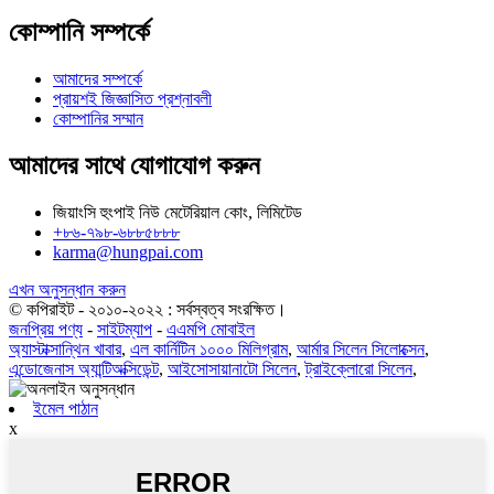
কোম্পানি সম্পর্কে
আমাদের সম্পর্কে
প্রায়শই জিজ্ঞাসিত প্রশ্নাবলী
কোম্পানির সম্মান
আমাদের সাথে যোগাযোগ করুন
জিয়াংসি হুংপাই নিউ মেটেরিয়াল কোং, লিমিটেড
+৮৬-৭৯৮-৬৮৮৫৮৮৮
karma@hungpai.com
এখন অনুসন্ধান করুন
© কপিরাইট - ২০১০-২০২২ : সর্বস্বত্ব সংরক্ষিত।
জনপ্রিয় পণ্য
-
সাইটম্যাপ
-
এএমপি মোবাইল
অ্যাস্টাক্সান্থিন খাবার
,
এল কার্নিটিন ১০০০ মিলিগ্রাম
,
আর্মার সিলেন সিলোক্সেন
,
এন্ডোজেনাস অ্যান্টিঅক্সিডেন্ট
,
আইসোসায়ানাটো সিলেন
,
ট্রাইক্লোরো সিলেন
,
ইমেল পাঠান
x