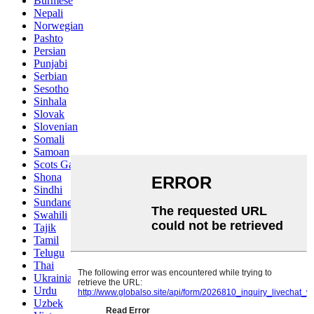
Burmese
Nepali
Norwegian
Pashto
Persian
Punjabi
Serbian
Sesotho
Sinhala
Slovak
Slovenian
Somali
Samoan
Scots Gaelic
Shona
Sindhi
Sundanese
Swahili
Tajik
Tamil
Telugu
Thai
Ukrainian
Urdu
Uzbek