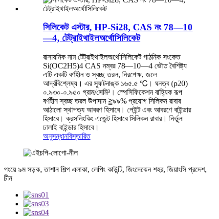
সিলিকেট এস্টার, HP-Si28, CAS নং 78—10
—4, টেট্রাইথাইলঅর্থোসিলিকেট
রাসায়নিক নাম টেট্রাইথাইলঅর্থোসিলিকেট গাঠনিক সংকেত
Si(OC2H5)4 CAS নম্বর 78—10—4 ভৌত বৈশিষ্ট্য
এটি একটি বর্ণহীন ও স্বচ্ছ তরল, নিরপেক্ষ, জলে
আর্দ্রবিশ্লেষ্য। এর স্ফুটনাঙ্ক ১৬৫.৫ ℃। ঘনত্ব (ρ20)
০.৯৩০-০.৯৫০ গ্রাম/সেমি³। স্পেসিফিকেশন বাহ্যিক রূপ
বর্ণহীন স্বচ্ছ তরল উপাদান ≧৯৯% প্রয়োগ সিলিকন রাবার
আঠালো স্থাপত্য আবরণ হিসাবে। পেইন্ট এবং আবরণে বাইন্ডার
হিসাবে। ক্রসলিংকিং এজেন্ট হিসাবে সিলিকন রাবার। নির্ভুল
ঢালাই বাইন্ডার হিসাবে।
অনুসন্ধান
বিস্তারিত
গংয়ে ৯ম সড়ক, তাশান শিল্প এলাকা, লেপিং কাউন্টি, জিংদেঝেন শহর, জিয়াংসি প্রদেশ,
চীন